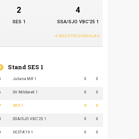
2
4
SES 1
SSA/SJO VBC'25 1
WEDSTRIJDVERSLAG
Stand SES 1
5
Juliana Mill 1
0
0
6
SV Milsbeek 1
0
0
7
SES 1
0
0
8
SSA/SJO VBC'25 1
0
0
9
VESTA'19 1
0
0