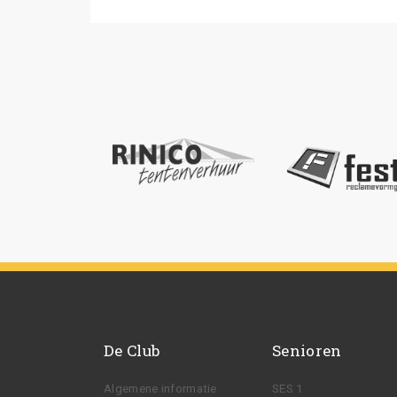
De Club
Senioren
Algemene informatie
SES 1