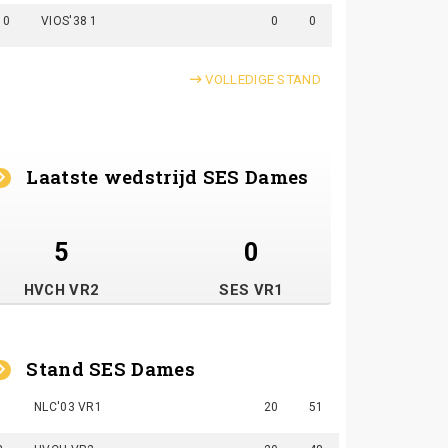
10
VIOS'38 1
0
0
VOLLEDIGE STAND
Laatste wedstrijd SES Dames
5
0
HVCH VR2
SES VR1
Stand SES Dames
1
NLC'03 VR1
20
51