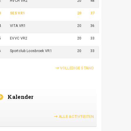
2
HVCH VR2
20
48
3
SES VR1
20
37
4
VITA VR1
20
36
5
EVVC VR2
20
33
6
Sportclub Loosbroek VR1
20
33
VOLLEDIGE STAND
Kalender
ALLE ACTIVTIEITEN