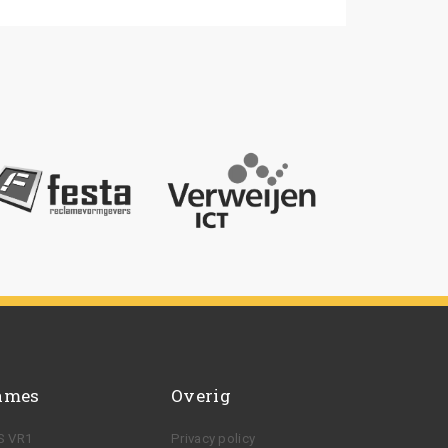
ames
Overig
S VR1
Privacy policy