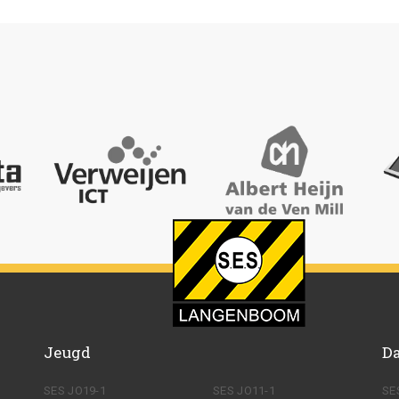
Jeugd
D
SES JO19-1
SES JO11-1
SE