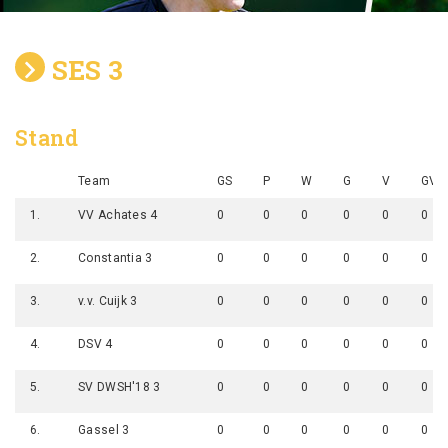
SES 3
Stand
Team
GS
P
W
G
V
GV
1.
VV Achates 4
0
0
0
0
0
0
2.
Constantia 3
0
0
0
0
0
0
3.
v.v. Cuijk 3
0
0
0
0
0
0
4.
DSV 4
0
0
0
0
0
0
5.
SV DWSH'18 3
0
0
0
0
0
0
6.
Gassel 3
0
0
0
0
0
0