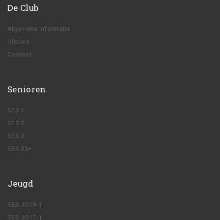
De Club
Algemene informatie
Nieuws
Contact
Senioren
SES 1
SES 2
SES 3
SES 35+
Jeugd
SES JO19-1
SES JO17-1