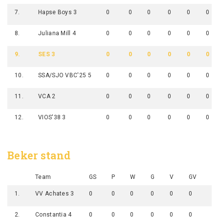
7.
Hapse Boys 3
0
0
0
0
0
0
8.
Juliana Mill 4
0
0
0
0
0
0
9.
SES 3
0
0
0
0
0
0
10.
SSA/SJO VBC'25 5
0
0
0
0
0
0
11.
VCA 2
0
0
0
0
0
0
12.
VIOS'38 3
0
0
0
0
0
0
Beker stand
Team
GS
P
W
G
V
GV
G
1.
VV Achates 3
0
0
0
0
0
0
0
2.
Constantia 4
0
0
0
0
0
0
0