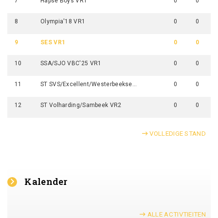
7
Hapse Boys VR1
0
0
8
Olympia'18 VR1
0
0
9
SES VR1
0
0
10
SSA/SJO VBC'25 VR1
0
0
11
ST SVS/Excellent/Westerbeekse Boys VR1
0
0
12
ST Volharding/Sambeek VR2
0
0
VOLLEDIGE STAND
Kalender
ALLE ACTIVTIEITEN