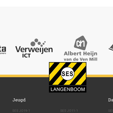
Jeugd
D
SES JO19-1
SES JO11-1
SE