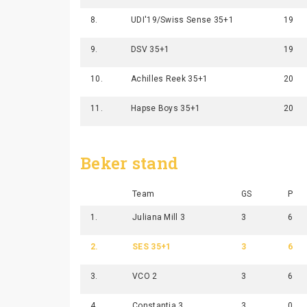
8.
UDI'19/Swiss Sense 35+1
19
9.
DSV 35+1
19
10.
Achilles Reek 35+1
20
11.
Hapse Boys 35+1
20
Beker stand
Team
GS
P
1.
Juliana Mill 3
3
6
2.
SES 35+1
3
6
3.
VCO 2
3
6
4.
Constantia 3
3
0