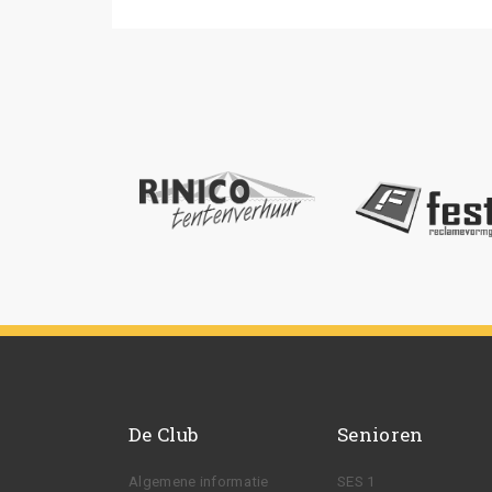
De Club
Senioren
Algemene informatie
SES 1