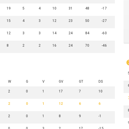
19
5
4
10
31
48
-17
15
4
3
12
23
50
-27
12
3
3
14
24
84
-60
8
2
2
16
24
70
-46
W
G
V
GV
GT
DS
2
0
1
17
7
10
2
0
1
12
6
6
2
0
1
8
9
-1
0
0
3
2
17
-15