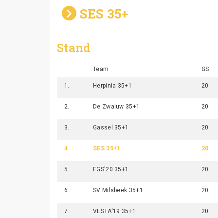
SES 35+
Stand
Team
GS
1.
Herpinia 35+1
20
2.
De Zwaluw 35+1
20
3.
Gassel 35+1
20
4.
SES 35+1
20
5.
EGS'20 35+1
20
6.
SV Milsbeek 35+1
20
7.
VESTA'19 35+1
20