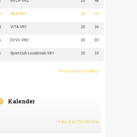
2
HVCH VR2
20
48
3
SES VR1
20
37
4
VITA VR1
20
36
5
EVVC VR2
20
33
6
Sportclub Loosbroek VR1
20
33
VOLLEDIGE STAND
Kalender
ALLE ACTIVTIEITEN