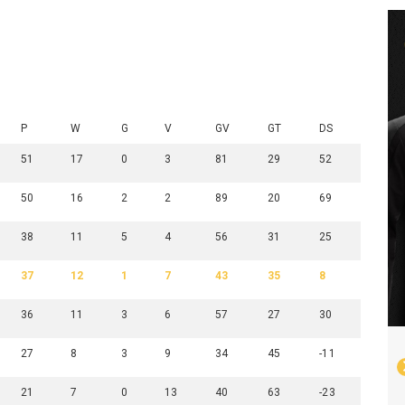
P
W
G
V
GV
GT
DS
51
17
0
3
81
29
52
50
16
2
2
89
20
69
38
11
5
4
56
31
25
37
12
1
7
43
35
8
36
11
3
6
57
27
30
27
8
3
9
34
45
-11
21
7
0
13
40
63
-23