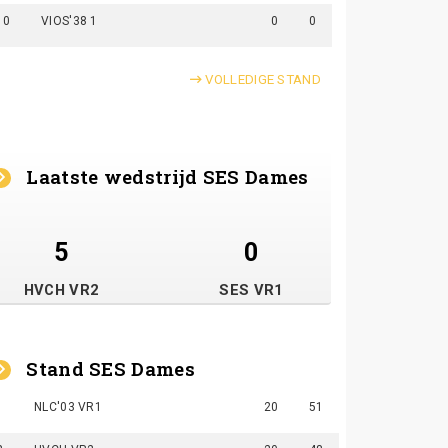
10
VIOS'38 1
0
0
VOLLEDIGE STAND
Laatste wedstrijd SES Dames
5
0
HVCH VR2
SES VR1
Stand SES Dames
1
NLC'03 VR1
20
51