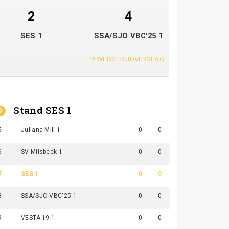
2
4
SES 1
SSA/SJO VBC'25 1
WEDSTRIJDVERSLAG
Stand SES 1
5
Juliana Mill 1
0
0
6
SV Milsbeek 1
0
0
7
SES 1
0
0
8
SSA/SJO VBC'25 1
0
0
9
VESTA'19 1
0
0