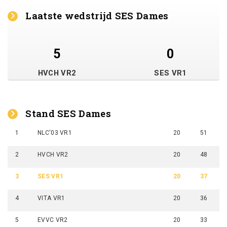
Laatste wedstrijd SES Dames
5
0
HVCH VR2
SES VR1
Stand SES Dames
1
NLC'03 VR1
20
51
2
HVCH VR2
20
48
3
SES VR1
20
37
4
VITA VR1
20
36
5
EVVC VR2
20
33