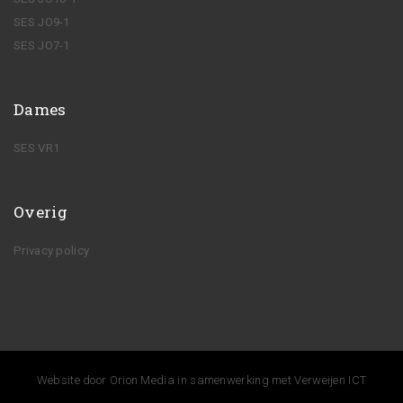
SES JO9-1
SES JO7-1
Dames
SES VR1
Overig
Privacy policy
Website door
Orion Media
in samenwerking met
Verweijen ICT