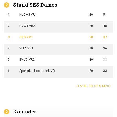
Stand SES Dames
1
NLC'03 VR1
20
51
2
HVCH VR2
20
48
3
SES VR1
20
37
4
VITA VR1
20
36
5
EVVC VR2
20
33
6
Sportclub Loosbroek VR1
20
33
VOLLEDIGE STAND
Kalender