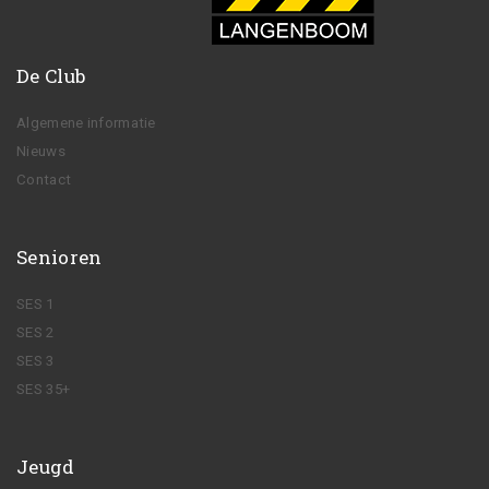
De Club
Algemene informatie
Nieuws
Contact
Senioren
SES 1
SES 2
SES 3
SES 35+
Jeugd