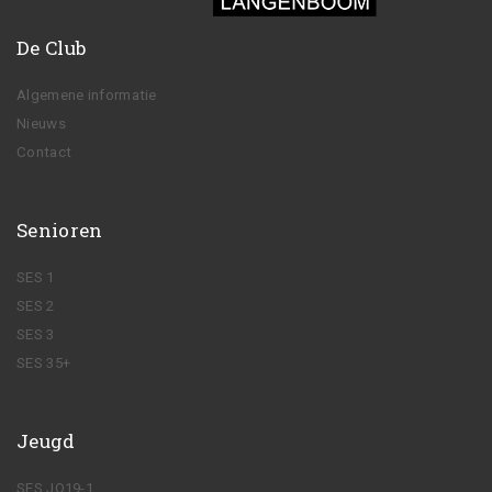
De Club
Algemene informatie
Nieuws
Contact
Senioren
SES 1
SES 2
SES 3
SES 35+
Jeugd
SES JO19-1