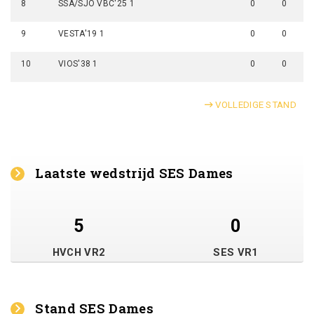
8
SSA/SJO VBC'25 1
0
0
9
VESTA'19 1
0
0
10
VIOS'38 1
0
0
VOLLEDIGE STAND
Laatste wedstrijd SES Dames
5
0
HVCH VR2
SES VR1
Stand SES Dames