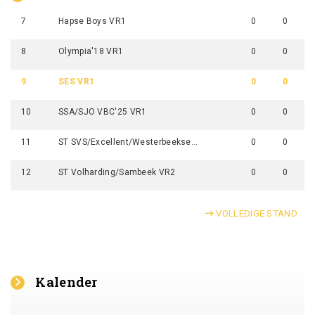
7
Hapse Boys VR1
0
0
8
Olympia'18 VR1
0
0
9
SES VR1
0
0
10
SSA/SJO VBC'25 VR1
0
0
11
ST SVS/Excellent/Westerbeekse Boys VR1
0
0
12
ST Volharding/Sambeek VR2
0
0
VOLLEDIGE STAND
Kalender