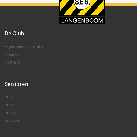
De Club
Algemene informatie
Nieuws
Contact
Senioren
SES 1
SES 2
SES 3
SES 35+