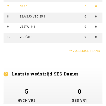
7
SES 1
0
0
8
SSA/SJO VBC'25 1
0
0
9
VESTA'19 1
0
0
10
VIOS'38 1
0
0
VOLLEDIGE STAND
Laatste wedstrijd SES Dames
5
0
HVCH VR2
SES VR1