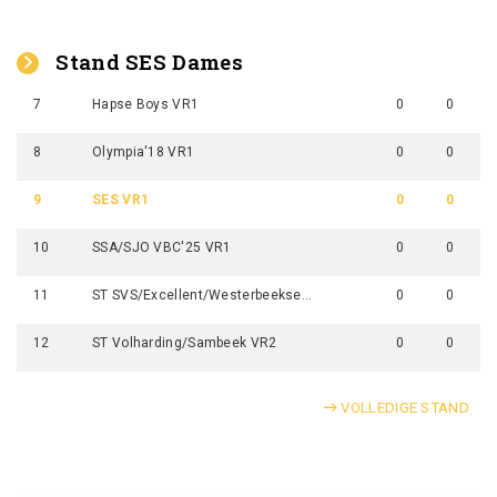
Stand SES Dames
7
Hapse Boys VR1
0
0
8
Olympia'18 VR1
0
0
9
SES VR1
0
0
10
SSA/SJO VBC'25 VR1
0
0
11
ST SVS/Excellent/Westerbeekse Boys VR1
0
0
12
ST Volharding/Sambeek VR2
0
0
VOLLEDIGE STAND