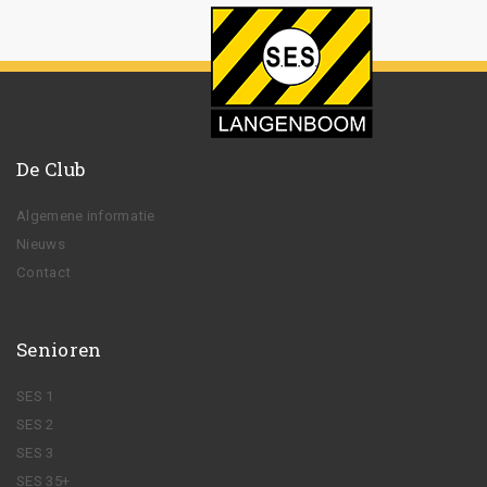
De Club
Algemene informatie
Nieuws
Contact
Senioren
SES 1
SES 2
SES 3
SES 35+