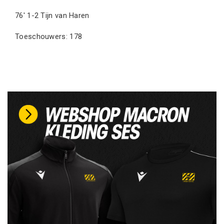
76′ 1-2 Tijn van Haren
Toeschouwers: 178