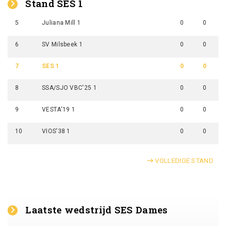
Stand SES 1
5
Juliana Mill 1
0
0
6
SV Milsbeek 1
0
0
7
SES 1
0
0
8
SSA/SJO VBC'25 1
0
0
9
VESTA'19 1
0
0
10
VIOS'38 1
0
0
VOLLEDIGE STAND
Laatste wedstrijd SES Dames