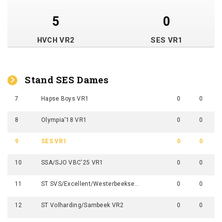
5
0
HVCH VR2
SES VR1
Stand SES Dames
7
Hapse Boys VR1
0
0
8
Olympia'18 VR1
0
0
9
SES VR1
0
0
10
SSA/SJO VBC'25 VR1
0
0
11
ST SVS/Excellent/Westerbeekse Boys VR1
0
0
12
ST Volharding/Sambeek VR2
0
0