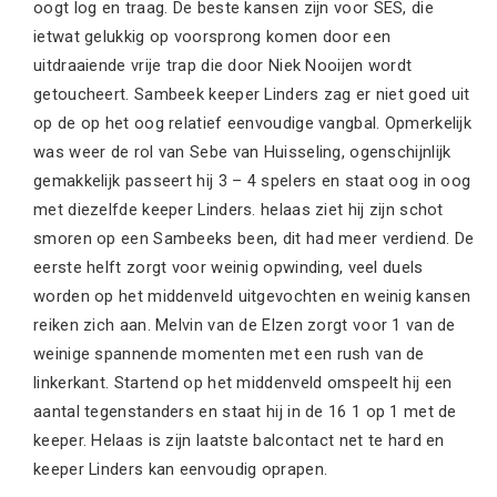
oogt log en traag. De beste kansen zijn voor SES, die
ietwat gelukkig op voorsprong komen door een
uitdraaiende vrije trap die door Niek Nooijen wordt
getoucheert. Sambeek keeper Linders zag er niet goed uit
op de op het oog relatief eenvoudige vangbal. Opmerkelijk
was weer de rol van Sebe van Huisseling, ogenschijnlijk
gemakkelijk passeert hij 3 – 4 spelers en staat oog in oog
met diezelfde keeper Linders. helaas ziet hij zijn schot
smoren op een Sambeeks been, dit had meer verdiend. De
eerste helft zorgt voor weinig opwinding, veel duels
worden op het middenveld uitgevochten en weinig kansen
reiken zich aan. Melvin van de Elzen zorgt voor 1 van de
weinige spannende momenten met een rush van de
linkerkant. Startend op het middenveld omspeelt hij een
aantal tegenstanders en staat hij in de 16 1 op 1 met de
keeper. Helaas is zijn laatste balcontact net te hard en
keeper Linders kan eenvoudig oprapen.