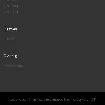
SES JO10-1
SES JO9-1
SES JO7-1
Dames
SES VR1
Overig
Privacy policy
Website door
Orion Media
in samenwerking met
Verweijen ICT