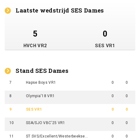
Laatste wedstrijd SES Dames
5
0
HVCH VR2
SES VR1
Stand SES Dames
7
Hapse Boys VR1
0
0
8
Olympia'18 VR1
0
0
9
SES VR1
0
0
10
SSA/SJO VBC'25 VR1
0
0
11
ST SVS/Excellent/Westerbeekse Boys VR1
0
0