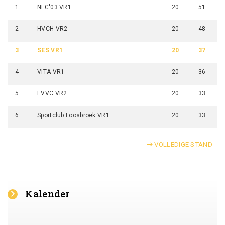
1
NLC'03 VR1
20
51
2
HVCH VR2
20
48
3
SES VR1
20
37
4
VITA VR1
20
36
5
EVVC VR2
20
33
6
Sportclub Loosbroek VR1
20
33
VOLLEDIGE STAND
Kalender