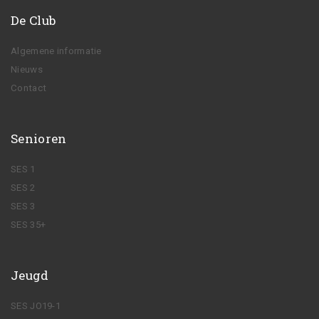
De Club
Algemene informatie
Nieuws
Contact
Senioren
SES 1
SES 2
SES 3
SES 35+
Jeugd
SES JO19-1