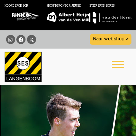
HOOFDSPONSOR
HOOFDSPONSOR JEUGD
STERSPONSOREN
Naar webshop >