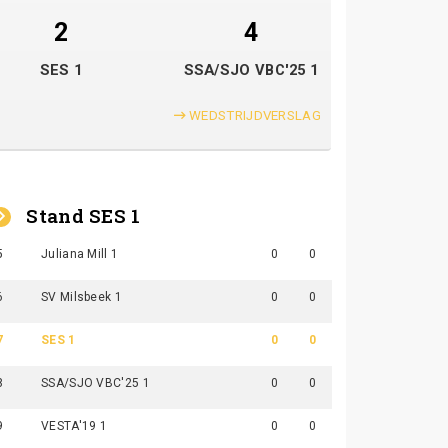
2
4
SES 1
SSA/SJO VBC'25 1
WEDSTRIJDVERSLAG
Stand SES 1
5
Juliana Mill 1
0
0
6
SV Milsbeek 1
0
0
7
SES 1
0
0
8
SSA/SJO VBC'25 1
0
0
9
VESTA'19 1
0
0