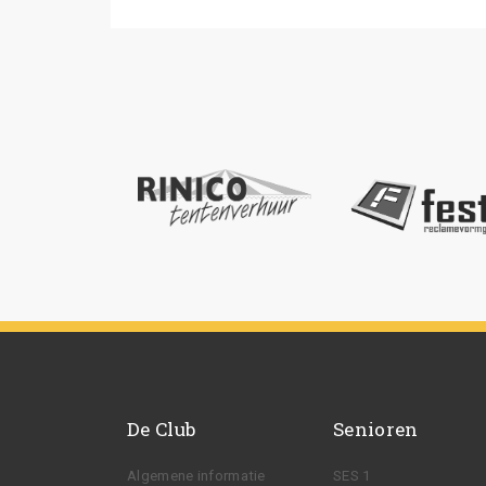
De Club
Senioren
Algemene informatie
SES 1