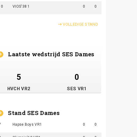
10
VIOS'38 1
0
0
VOLLEDIGE STAND
Laatste wedstrijd SES Dames
5
0
HVCH VR2
SES VR1
Stand SES Dames
7
Hapse Boys VR1
0
0