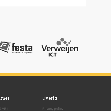
ames
Overig
S VR1
Privacy policy