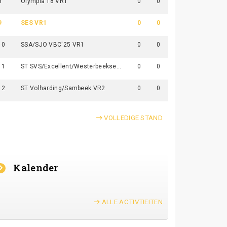
8
Olympia'18 VR1
0
0
9
SES VR1
0
0
10
SSA/SJO VBC'25 VR1
0
0
11
ST SVS/Excellent/Westerbeekse Boys VR1
0
0
12
ST Volharding/Sambeek VR2
0
0
VOLLEDIGE STAND
Kalender
ALLE ACTIVTIEITEN