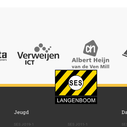
Jeugd
D
SES JO19-1
SES JO11-1
SE