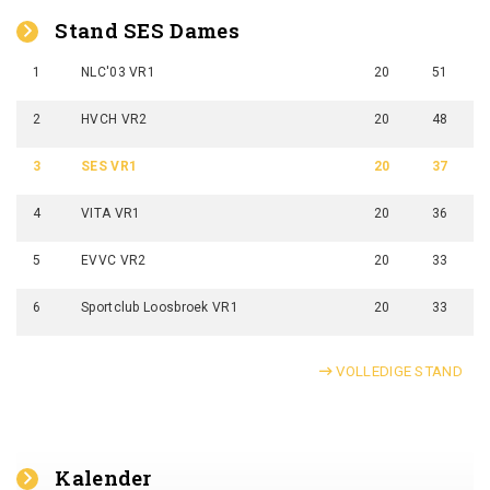
Stand SES Dames
1
NLC'03 VR1
20
51
2
HVCH VR2
20
48
3
SES VR1
20
37
4
VITA VR1
20
36
5
EVVC VR2
20
33
6
Sportclub Loosbroek VR1
20
33
VOLLEDIGE STAND
Kalender