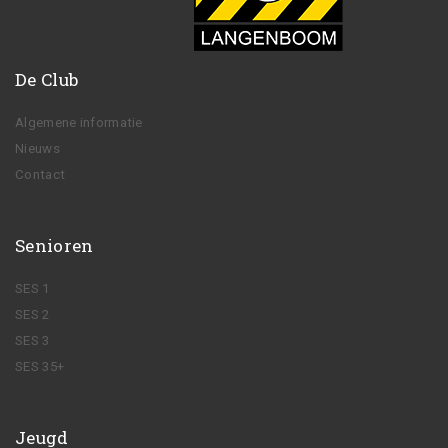
De Club
Algemene informatie
Nieuws
Contact
Senioren
SES 1
SES 2
SES 3
SES 35+
Jeugd