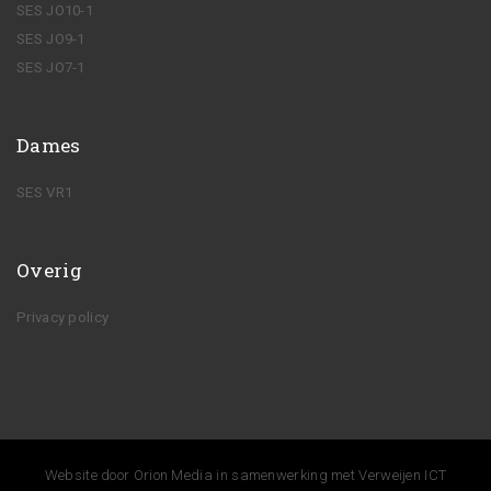
SES JO10-1
SES JO9-1
SES JO7-1
Dames
SES VR1
Overig
Privacy policy
Website door
Orion Media
in samenwerking met
Verweijen ICT