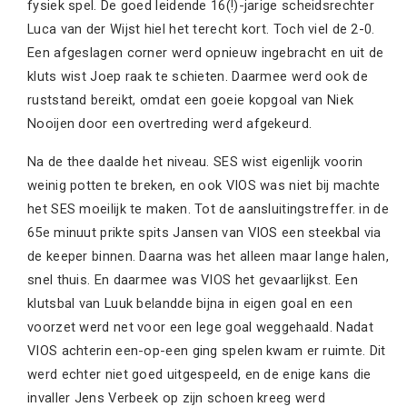
fysiek spel. De goed leidende 16(!)-jarige scheidsrechter
Luca van der Wijst hiel het terecht kort. Toch viel de 2-0.
Een afgeslagen corner werd opnieuw ingebracht en uit de
kluts wist Joep raak te schieten. Daarmee werd ook de
ruststand bereikt, omdat een goeie kopgoal van Niek
Nooijen door een overtreding werd afgekeurd.
Na de thee daalde het niveau. SES wist eigenlijk voorin
weinig potten te breken, en ook VIOS was niet bij machte
het SES moeilijk te maken. Tot de aansluitingstreffer. in de
65e minuut prikte spits Jansen van VIOS een steekbal via
de keeper binnen. Daarna was het alleen maar lange halen,
snel thuis. En daarmee was VIOS het gevaarlijkst. Een
klutsbal van Luuk belandde bijna in eigen goal en een
voorzet werd net voor een lege goal weggehaald. Nadat
VIOS achterin een-op-een ging spelen kwam er ruimte. Dit
werd echter niet goed uitgespeeld, en de enige kans die
invaller Jens Verbeek op zijn schoen kreeg werd