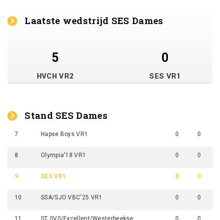
Laatste wedstrijd SES Dames
5
0
HVCH VR2
SES VR1
Stand SES Dames
7
Hapse Boys VR1
0
0
8
Olympia'18 VR1
0
0
9
SES VR1
0
0
10
SSA/SJO VBC'25 VR1
0
0
11
ST SVS/Excellent/Westerbeekse Boys VR1
0
0