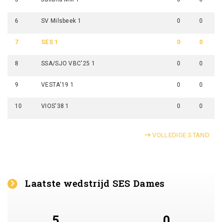
6
SV Milsbeek 1
0
0
7
SES 1
0
0
8
SSA/SJO VBC'25 1
0
0
9
VESTA'19 1
0
0
10
VIOS'38 1
0
0
VOLLEDIGE STAND
Laatste wedstrijd SES Dames
5
0