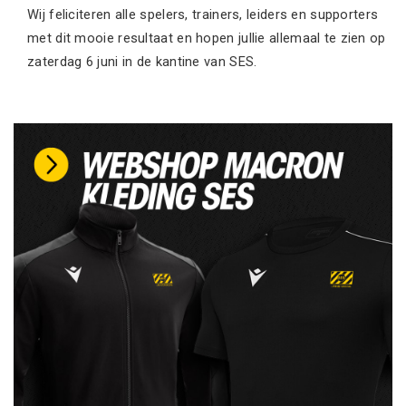
Wij feliciteren alle spelers, trainers, leiders en supporters
met dit mooie resultaat en hopen jullie allemaal te zien op
zaterdag 6 juni in de kantine van SES.