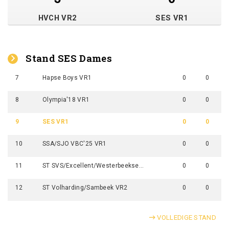
HVCH VR2
SES VR1
Stand SES Dames
7
Hapse Boys VR1
0
0
8
Olympia'18 VR1
0
0
9
SES VR1
0
0
10
SSA/SJO VBC'25 VR1
0
0
11
ST SVS/Excellent/Westerbeekse Boys VR1
0
0
12
ST Volharding/Sambeek VR2
0
0
VOLLEDIGE STAND