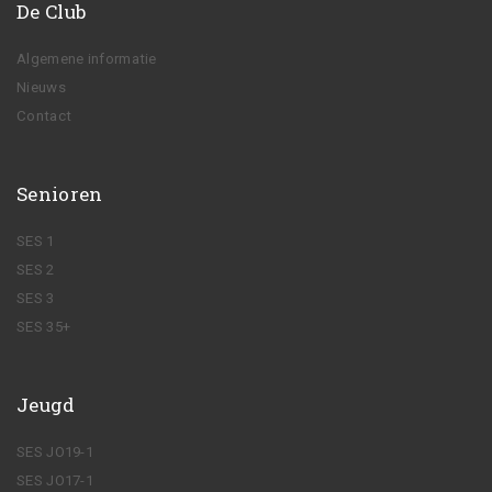
De Club
Algemene informatie
Nieuws
Contact
Senioren
SES 1
SES 2
SES 3
SES 35+
Jeugd
SES JO19-1
SES JO17-1