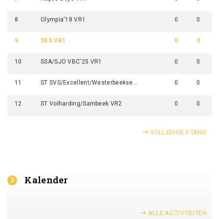
8
Olympia'18 VR1
0
0
9
SES VR1
0
0
10
SSA/SJO VBC'25 VR1
0
0
11
ST SVS/Excellent/Westerbeekse Boys VR1
0
0
12
ST Volharding/Sambeek VR2
0
0
VOLLEDIGE STAND
Kalender
ALLE ACTIVTIEITEN