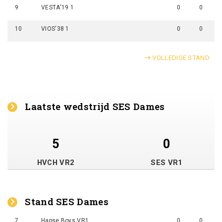
9
VESTA'19 1
0
0
10
VIOS'38 1
0
0
VOLLEDIGE STAND
Laatste wedstrijd SES Dames
5
0
HVCH VR2
SES VR1
Stand SES Dames
7
Hapse Boys VR1
0
0