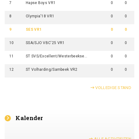
7
Hapse Boys VR1
0
0
8
Olympia'18 VR1
0
0
9
SES VR1
0
0
10
SSA/SJO VBC'25 VR1
0
0
11
ST SVS/Excellent/Westerbeekse Boys VR1
0
0
12
ST Volharding/Sambeek VR2
0
0
VOLLEDIGE STAND
Kalender
ALLE ACTIVTIEITEN