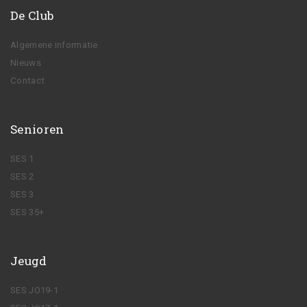
De Club
Algemene informatie
Nieuws
Contact
Senioren
SES 1
SES 2
SES 3
SES 35+
Jeugd
SES JO19-1