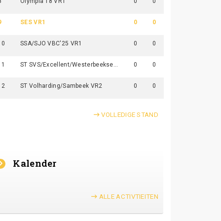
8
Olympia'18 VR1
0
0
9
SES VR1
0
0
10
SSA/SJO VBC'25 VR1
0
0
11
ST SVS/Excellent/Westerbeekse Boys VR1
0
0
12
ST Volharding/Sambeek VR2
0
0
VOLLEDIGE STAND
Kalender
ALLE ACTIVTIEITEN