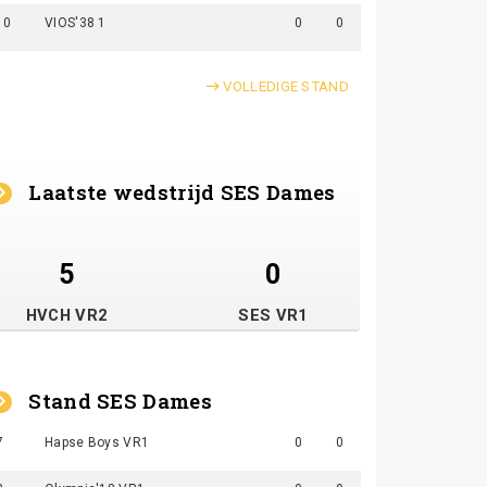
10
VIOS'38 1
0
0
VOLLEDIGE STAND
Laatste wedstrijd SES Dames
5
0
HVCH VR2
SES VR1
Stand SES Dames
7
Hapse Boys VR1
0
0