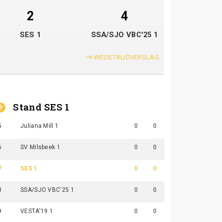
2
4
SES 1
SSA/SJO VBC'25 1
WEDSTRIJDVERSLAG
Stand SES 1
5
Juliana Mill 1
0
0
6
SV Milsbeek 1
0
0
7
SES 1
0
0
8
SSA/SJO VBC'25 1
0
0
9
VESTA'19 1
0
0