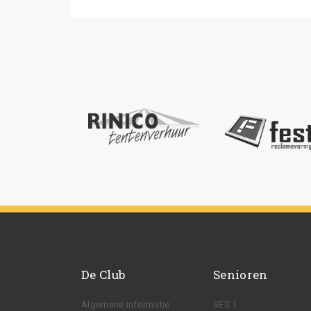
De Club
Senioren
Algemene informatie
SES 1