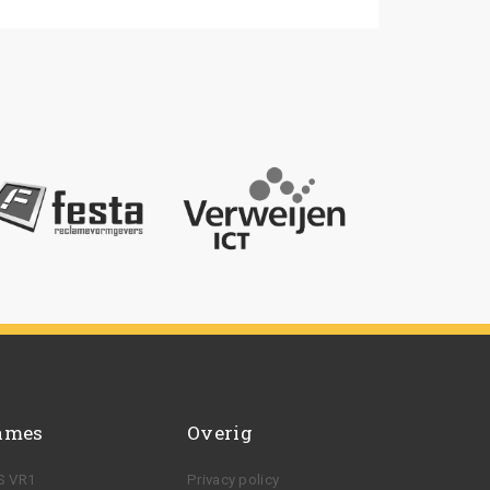
ames
Overig
S VR1
Privacy policy