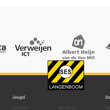
Jeugd
D
SES JO19-1
SES JO11-1
SE