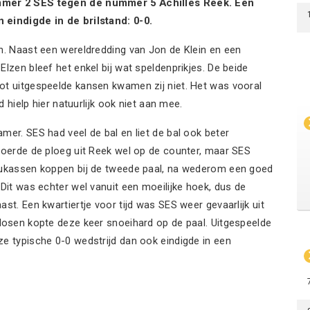
ummer 2 SES tegen de nummer 5 Achilles Reek. Een
 eindigde in de brilstand: 0-0.
n. Naast een wereldredding van Jon de Klein en een
lzen bleef het enkel bij wat speldenprikjes. De beide
ot uitgespeelde kansen kwamen zij niet. Het was vooral
d hielp hier natuurlijk ook niet aan mee.
mer. SES had veel de bal en liet de bal ook beter
loerde de ploeg uit Reek wel op de counter, maar SES
Lukassen koppen bij de tweede paal, na wederom een goed
Dit was echter wel vanuit een moeilijke hoek, dus de
st. Een kwartiertje voor tijd was SES weer gevaarlijk uit
losen kopte deze keer snoeihard op de paal. Uitgespeelde
e typische 0-0 wedstrijd dan ook eindigde in een