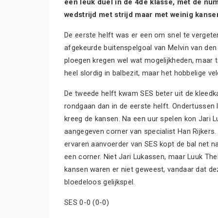
een leuk duel in de 4de klasse, met de n
wedstrijd met strijd maar met weinig kansen
De eerste helft was er een om snel te vergete
afgekeurde buitenspelgoal van Melvin van den E
ploegen kregen wel wat mogelijkheden, maar t
heel slordig in balbezit, maar het hobbelige vel
De tweede helft kwam SES beter uit de kleedka
rondgaan dan in de eerste helft. Ondertussen 
kreeg de kansen. Na een uur spelen kon Jari 
aangegeven corner van specialist Han Rijkers. 
ervaren aanvoerder van SES kopt de bal net naa
een corner. Niet Jari Lukassen, maar Luuk The
kansen waren er niet geweest, vandaar dat dez
bloedeloos gelijkspel.
SES 0-0 (0-0)