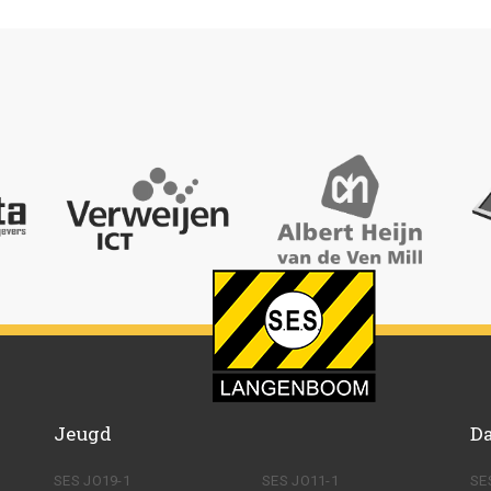
Jeugd
D
SES JO19-1
SES JO11-1
SE