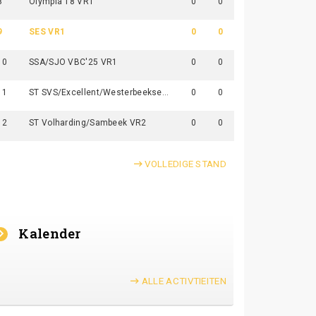
8
Olympia'18 VR1
0
0
9
SES VR1
0
0
10
SSA/SJO VBC'25 VR1
0
0
11
ST SVS/Excellent/Westerbeekse Boys VR1
0
0
12
ST Volharding/Sambeek VR2
0
0
VOLLEDIGE STAND
Kalender
ALLE ACTIVTIEITEN