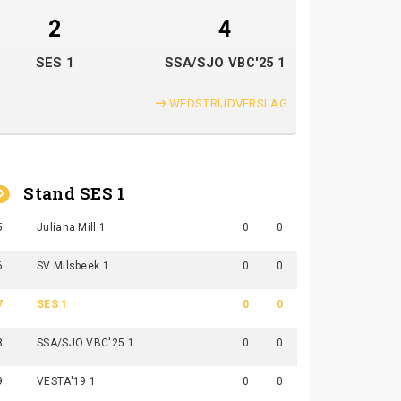
2
4
SES 1
SSA/SJO VBC'25 1
WEDSTRIJDVERSLAG
Stand SES 1
5
Juliana Mill 1
0
0
6
SV Milsbeek 1
0
0
7
SES 1
0
0
8
SSA/SJO VBC'25 1
0
0
9
VESTA'19 1
0
0