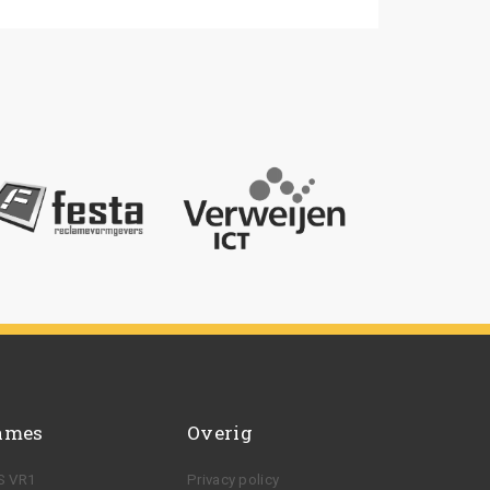
ames
Overig
S VR1
Privacy policy