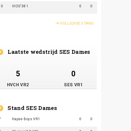
10
VIOS'38 1
0
0
VOLLEDIGE STAND
Laatste wedstrijd SES Dames
5
0
HVCH VR2
SES VR1
Stand SES Dames
7
Hapse Boys VR1
0
0