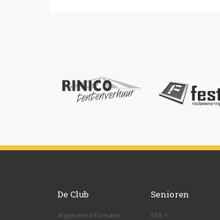
De Club
Senioren
Algemene informatie
SES 1