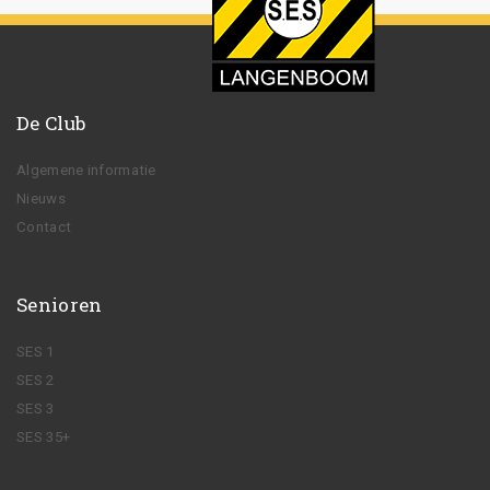
De Club
Algemene informatie
Nieuws
Contact
Senioren
SES 1
SES 2
SES 3
SES 35+