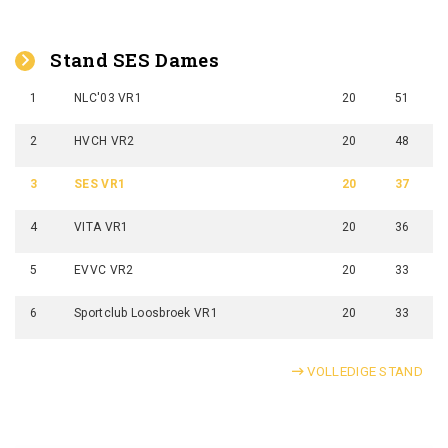
Stand SES Dames
1
NLC'03 VR1
20
51
2
HVCH VR2
20
48
3
SES VR1
20
37
4
VITA VR1
20
36
5
EVVC VR2
20
33
6
Sportclub Loosbroek VR1
20
33
VOLLEDIGE STAND