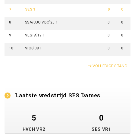
7
SES 1
0
0
8
SSA/SJO VBC'25 1
0
0
9
VESTA'19 1
0
0
10
VIOS'38 1
0
0
VOLLEDIGE STAND
Laatste wedstrijd SES Dames
5
0
HVCH VR2
SES VR1